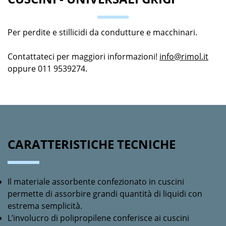
Per perdite e stillicidi da condutture e macchinari.
Contattateci per maggiori informazioni!
info@rimol.it
oppure 011 9539274.
CARATTERISTICHE TECNICHE
Il materiale assorbente confezionato in cuscini
permette di assorbire grandi quantità di liquidi con
estrema semplicità.
L’involucro di polipropilene conferisce ai cuscini