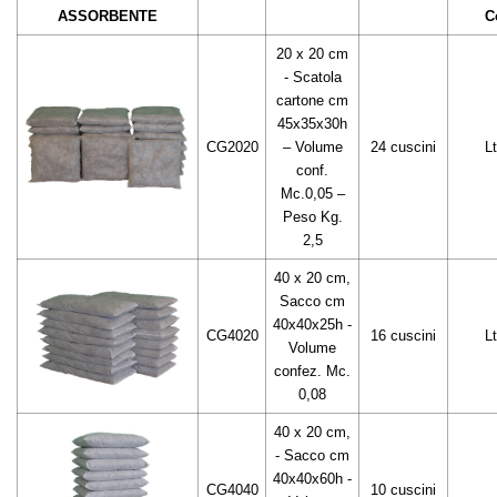
ASSORBENTE
C
20 x 20 cm
- Scatola
cartone cm
45x35x30h
CG2020
– Volume
24 cuscini
Lt
conf.
Mc.0,05 –
Peso Kg.
2,5
40 x 20 cm,
Sacco cm
40x40x25h -
CG4020
16 cuscini
Lt
Volume
confez. Mc.
0,08
40 x 20 cm,
- Sacco cm
40x40x60h -
CG4040
10 cuscini